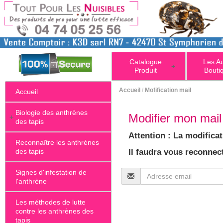
Catalogue
Les A
+
Produit
Bouti
Accueil
/
Mofification mail
Accueil
Biologie des anthrènes
Modifier mon mail 
+
des tapis
Attention : La modificat
Reconnaître les anthrènes
des tapis
Il faudra vous reconnect
Signes d'infestation de
l'anthrène
Les méthodes de lutte
contre les anthrènes des
tapis