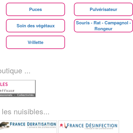
Puces
Pulvérisateur
Souris - Rat - Campagnol -
Soin des végétaux
Rongeur
Vrillette
utique ...
les nuisibles...