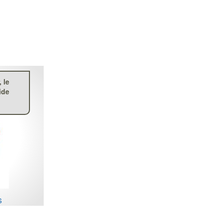
 le
ide
s